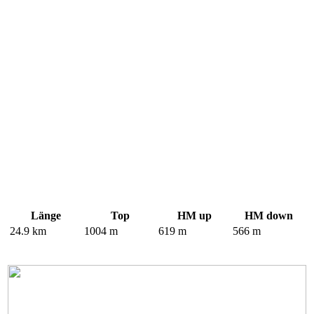
Länge
Top
HM up
HM down
24.9 km
1004 m
619 m
566 m