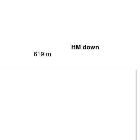
HM down
619 m