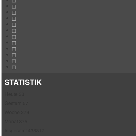
STATISTIK
Heute
33
Gestern
57
Woche
279
Monat
375
Insgesamt
438817