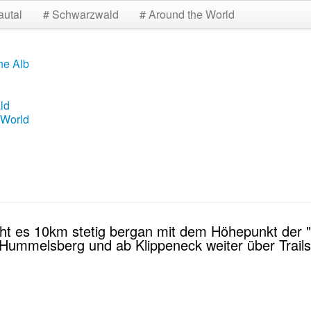
autal
# Schwarzwald
# Around the World
he Alb
ld
 World
 geht es 10km stetig bergan mit dem Höhepunkt de
mmelsberg und ab Klippeneck weiter über Trails zu