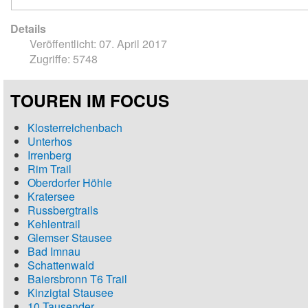
Details
Veröffentlicht: 07. April 2017
Zugriffe: 5748
TOUREN IM FOCUS
Klosterreichenbach
Unterhos
Irrenberg
Rim Trail
Oberdorfer Höhle
Kratersee
Russbergtrails
Kehlentrail
Glemser Stausee
Bad Imnau
Schattenwald
Baiersbronn T6 Trail
Kinzigtal Stausee
10 Tausender