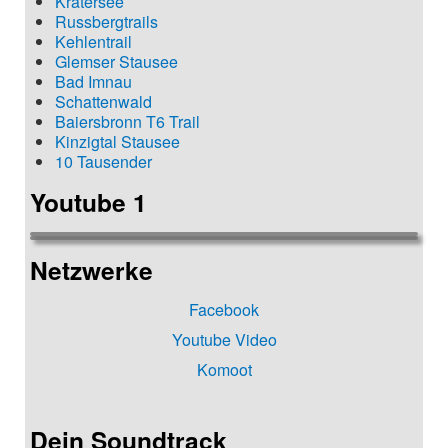
Kratersee
Russbergtrails
Kehlentrail
Glemser Stausee
Bad Imnau
Schattenwald
Baiersbronn T6 Trail
Kinzigtal Stausee
10 Tausender
Youtube 1
Netzwerke
Facebook
Youtube Video
Komoot
Dein Soundtrack