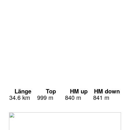
Länge
Top
HM up
HM down
34.6 km
999 m
840 m
841 m