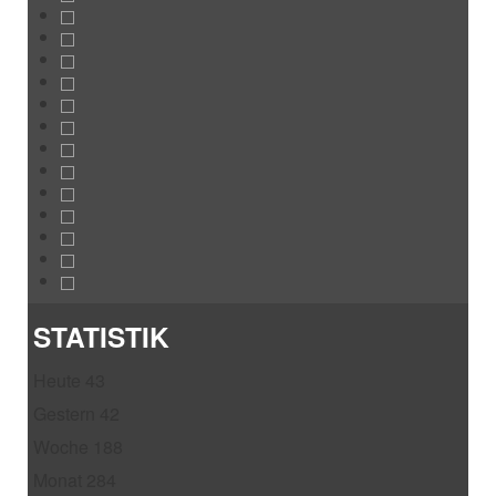
STATISTIK
Heute
43
Gestern
42
Woche
188
Monat
284