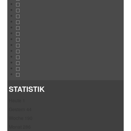
STATISTIK
Heute
1
Gestern
44
Woche
190
Monat
286