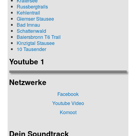
Kratersee
Russbergtrails
Kehlentrail
Glemser Stausee
Bad Imnau
Schattenwald
Baiersbronn T6 Trail
Kinzigtal Stausee
10 Tausender
Youtube 1
Netzwerke
Facebook
Youtube Video
Komoot
Dein Soundtrack