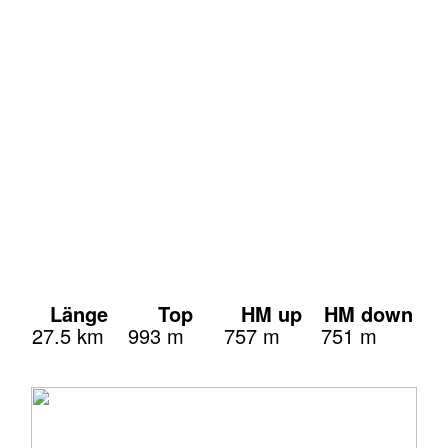
Länge
Top
HM up
HM down
27.5 km
993 m
757 m
751 m