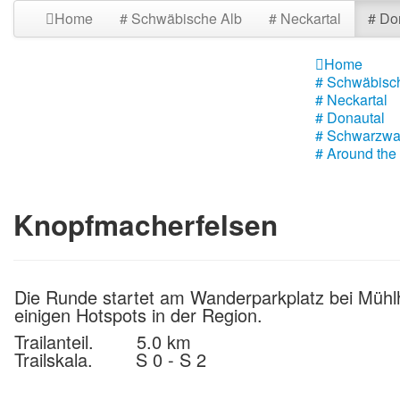
Home
# Schwäbische Alb
# Neckartal
# Do
Home
# Schwäbisc
# Neckartal
# Donautal
# Schwarzwa
# Around the
Knopfmacherfelsen
Die Runde startet am Wanderparkplatz bei Mühlhe
einigen Hotspots in der Region.
Trailanteil. 5.0 km
Trailskala. S 0 - S 2