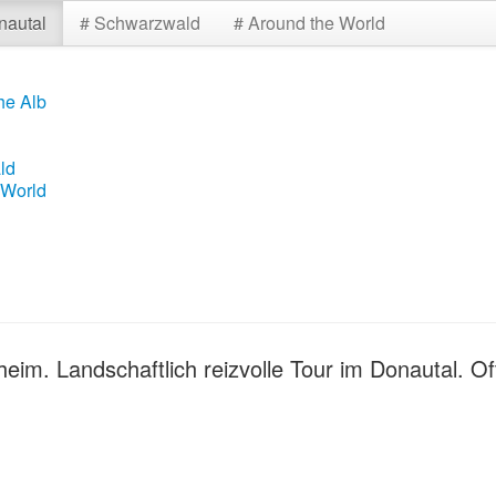
nautal
# Schwarzwald
# Around the World
he Alb
ld
 World
im. Landschaftlich reizvolle Tour im Donautal. O