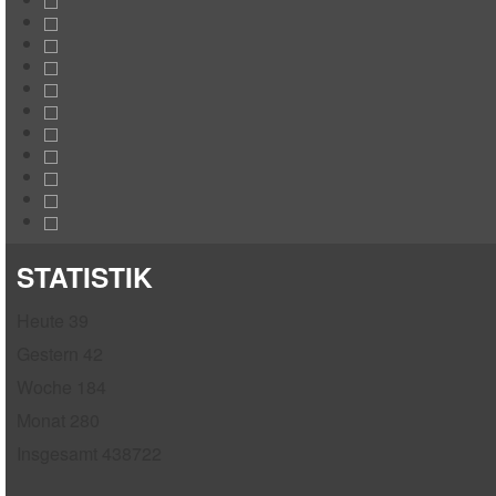
STATISTIK
Heute
39
Gestern
42
Woche
184
Monat
280
Insgesamt
438722