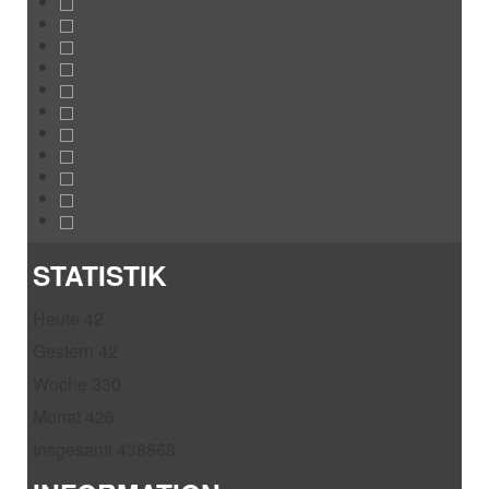
STATISTIK
Heute
42
Gestern
42
Woche
330
Monat
426
Insgesamt
438868