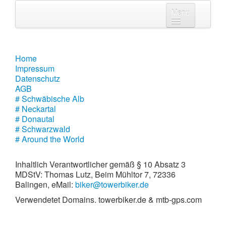
Menu
Home
Impressum
Home
Datenschutz
Impressum
AGB
Datenschutz
# Schwäbische Alb
AGB
# Schwäbische Alb
# Neckartal
# Neckartal
# Donautal
# Donautal
# Schwarzwald
# Around the World
# Schwarzwald
Inhaltlich Verantwortlicher gemäß § 10 Absatz 3
# Around the World
MDStV: Thomas Lutz, Beim Mühltor 7, 72336
Balingen, eMail:
biker@towerbiker.de
Verwendetet Domains. towerbiker.de & mtb-gps.com