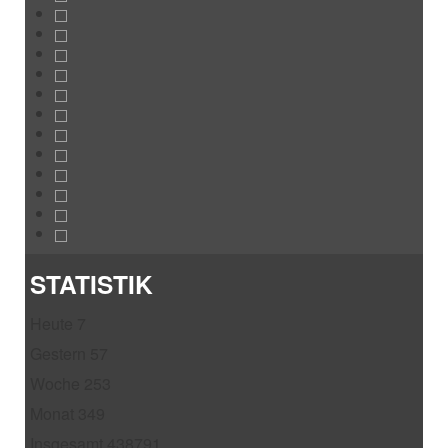
STATISTIK
Heute
7
Gestern
57
Woche
253
Monat
349
Insgesamt
438791