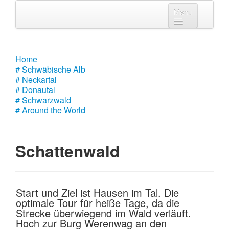
Menu
Home
# Schwäbische Alb
Home
# Schwäbische Alb
# Neckartal
# Neckartal
# Donautal
# Donautal
# Schwarzwald
# Around the World
# Schwarzwald
# Around the World
Schattenwald
Start und Ziel ist Hausen im Tal. Die
optimale Tour für heiße Tage, da die
Strecke überwiegend im Wald verläuft.
Hoch zur Burg Werenwag an den