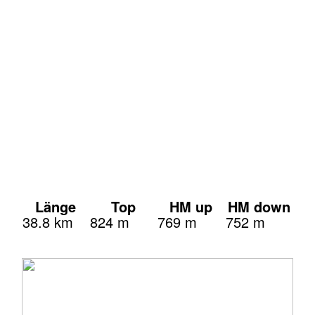
Länge
Top
HM up
HM down
38.8 km
824 m
769 m
752 m