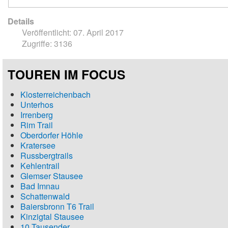
Details
Veröffentlicht: 07. April 2017
Zugriffe: 3136
TOUREN IM FOCUS
Klosterreichenbach
Unterhos
Irrenberg
Rim Trail
Oberdorfer Höhle
Kratersee
Russbergtrails
Kehlentrail
Glemser Stausee
Bad Imnau
Schattenwald
Baiersbronn T6 Trail
Kinzigtal Stausee
10 Tausender