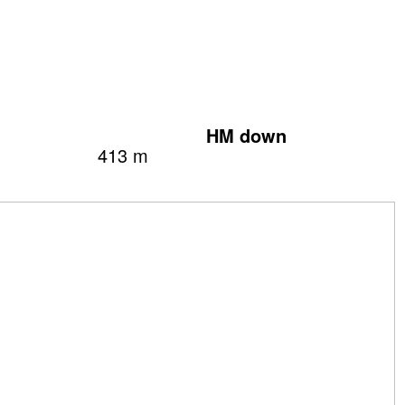
HM down
413 m