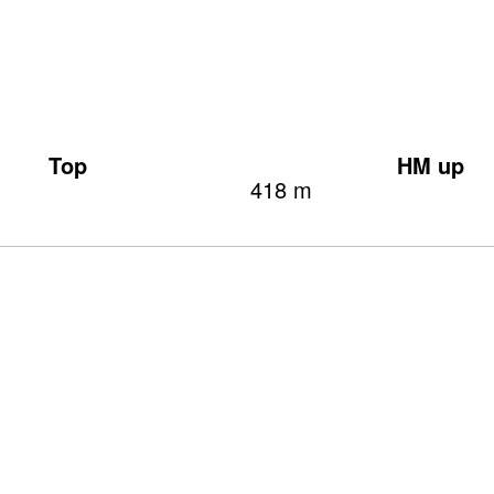
Top
HM up
418 m