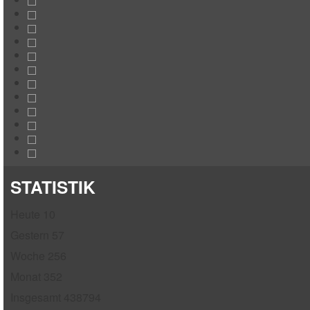
STATISTIK
Heute
10
Gestern
57
Woche
256
Monat
352
Insgesamt
438794