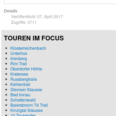
Details
Veröffentlicht: 07. April 2017
Zugriffe: 3711
TOUREN IM FOCUS
Klosterreichenbach
Unterhos
Irrenberg
Rim Trail
Oberdorfer Höhle
Kratersee
Russbergtrails
Kehlentrail
Glemser Stausee
Bad Imnau
Schattenwald
Baiersbronn T6 Trail
Kinzigtal Stausee
10 Tausender