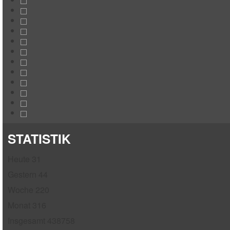
STATISTIK
Heute
31
Gestern
44
Woche
220
Monat
316
Insgesamt
438758