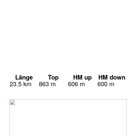
Länge
Top
HM up
HM down
23.5 km
863 m
606 m
600 m