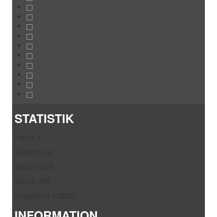
STATISTIK
Heute
1
Gestern
42
Woche
289
Monat
385
Insgesamt
438827
INFORMATION