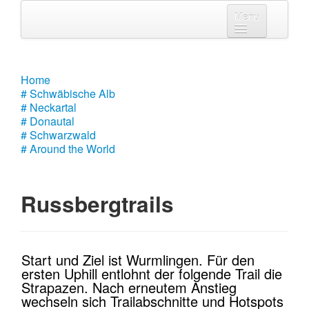
Menu
Home
# Schwäbische Alb
Home
# Schwäbische Alb
# Neckartal
# Neckartal
# Donautal
# Donautal
# Schwarzwald
# Around the World
# Schwarzwald
# Around the World
Russbergtrails
Start und Ziel ist Wurmlingen. Für den
ersten Uphill entlohnt der folgende Trail die
Strapazen. Nach erneutem Anstieg
wechseln sich Trailabschnitte und Hotspots