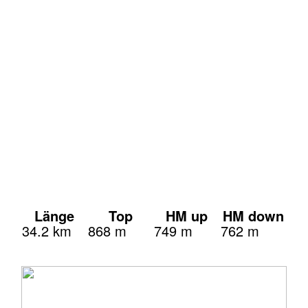
Länge
Top
HM up
HM down
34.2 km
868 m
749 m
762 m