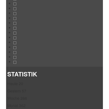
STATISTIK
Heute
20
Gestern
57
Woche
266
Monat
362