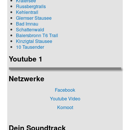
Kratersee
Russbergtrails
Kehlentrail
Glemser Stausee
Bad Imnau
Schattenwald
Baiersbronn T6 Trail
Kinzigtal Stausee
10 Tausender
Youtube 1
Netzwerke
Facebook
Youtube Video
Komoot
Dein Soundtrack