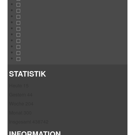
STATISTIK
Heute
15
Gestern
44
Woche
204
Monat
300
Insgesamt
438742
INFORMATION