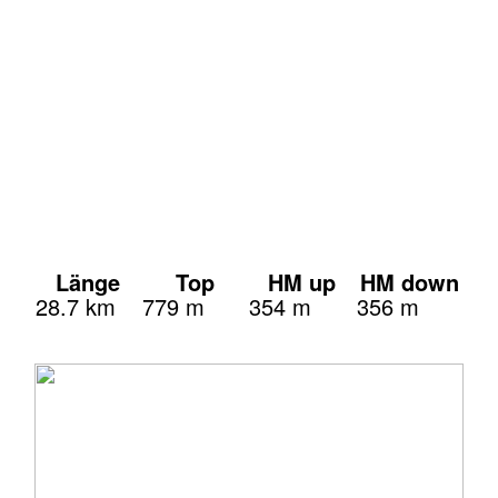
Länge
Top
HM up
HM down
28.7 km
779 m
354 m
356 m