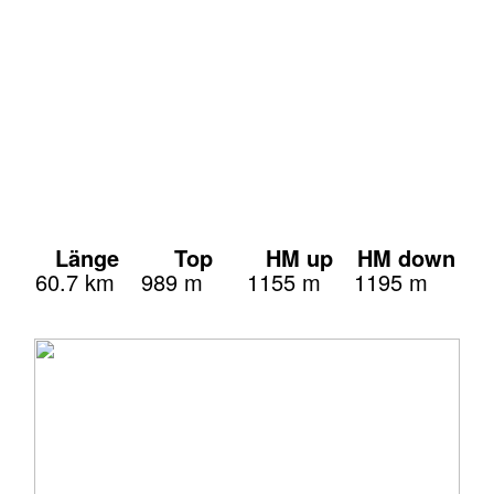
Länge
Top
HM up
HM down
60.7 km
989 m
1155 m
1195 m