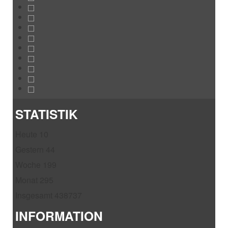
STATISTIK
Heute
10
Gestern
44
Woche
199
Monat
295
Insgesamt
438737
INFORMATION