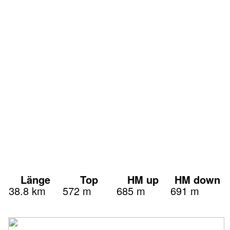
Länge
Top
HM up
HM down
38.8 km
572 m
685 m
691 m