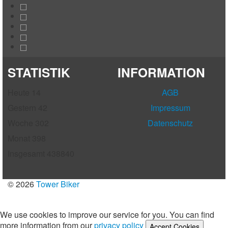
STATISTIK
INFORMATION
Heute
14
AGB
Gestern
42
Impressum
Woche
302
Datenschutz
Monat
398
Insgesamt
438840
© 2026
Tower Biker
We use cookies to improve our service for you. You can find
more information from our
privacy policy
Accept Cookies