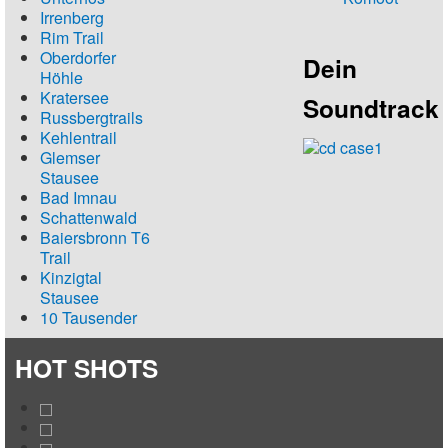
Irrenberg
Rim Trail
Oberdorfer
Dein
Höhle
Kratersee
Soundtrack
Russbergtrails
Kehlentrail
Glemser
Stausee
Bad Imnau
Schattenwald
Baiersbronn T6
Trail
Kinzigtal
Stausee
10 Tausender
HOT SHOTS