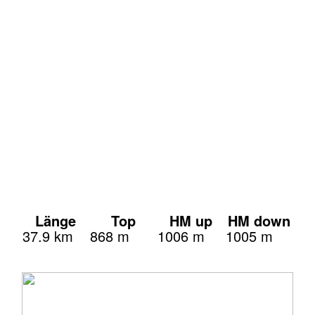
Länge
Top
HM up
HM down
37.9 km
868 m
1006 m
1005 m