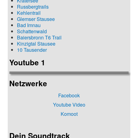
Kratersee
Russbergtrails
Kehlentrail
Glemser Stausee
Bad Imnau
Schattenwald
Baiersbronn T6 Trail
Kinzigtal Stausee
10 Tausender
Youtube 1
Netzwerke
Facebook
Youtube Video
Komoot
Dein Soundtrack