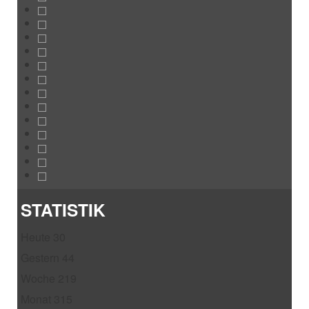
STATISTIK
Heute
30
Gestern
44
Woche
219
Monat
315