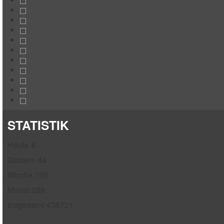
STATISTIK
Heute
4
Gestern
44
Woche
193
Monat
289
Insgesamt
438731