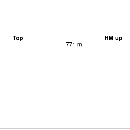
Top
HM up
771 m