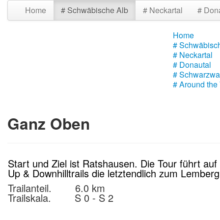
Home
# Schwäbische Alb
# Neckartal
# Don
Home
# Schwäbisc
# Neckartal
# Donautal
# Schwarzwa
# Around the
Ganz Oben
Start und Ziel ist Ratshausen. Die Tour führt a
Up & Downhilltrails die letztendlich zum Lembe
Trailanteil. 6.0 km
Trailskala. S 0 - S 2