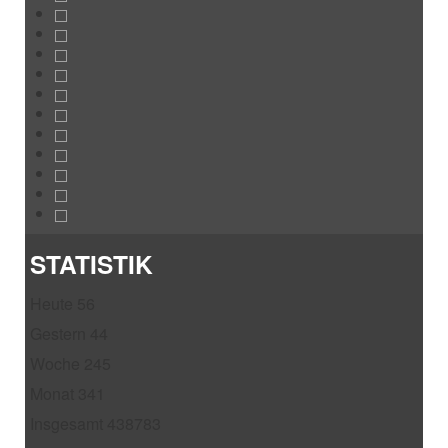
STATISTIK
Heute
56
Gestern
44
Woche
245
Monat
341
Insgesamt
438783