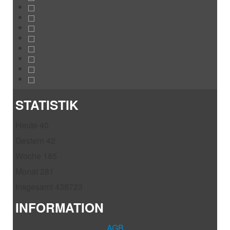
STATISTIK
Heute
40
Gestern
42
Woche
185
Monat
281
Insgesamt
438723
INFORMATION
AGB