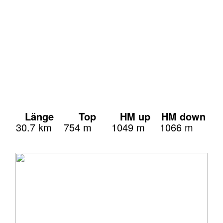
Länge
Top
HM up
HM down
30.7 km
754 m
1049 m
1066 m