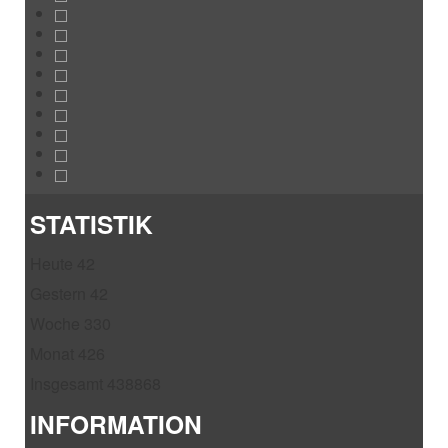
STATISTIK
Heute
42
Gestern
42
Woche
330
Monat
426
Insgesamt
438868
INFORMATION